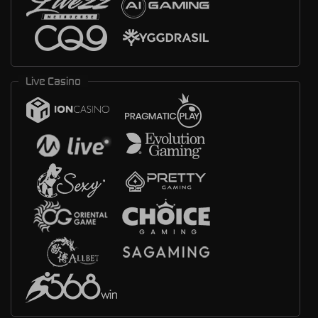
Live Casino