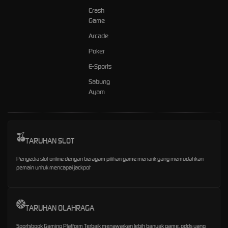
Crash
Game
Arcade
Poker
E-Sports
Sabung
Ayam
TARUHAN SLOT
Penyedia slot online dengan beragam pilihan game menarik yang memudahkan
pemain untuk mencapai jackpot
TARUHAN OLAHRAGA
Sportsbook Gaming Platform Terbaik menawarkan lebih banyak game, odds yang