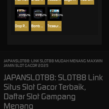
RTP
82%
RTP
92%
RTP
93%
Drop Racing
Bomb Defusal
Treasure Land
JAPANSLOT88: LINK SLOT88 MUDAH MENANG MAXWIN
JAMIN SLOT GACOR 2025
JAPANSLOT88: SLOT88 Link
Situs Slot Gacor Terbaik,
Daftar Slot Gampang
Menang