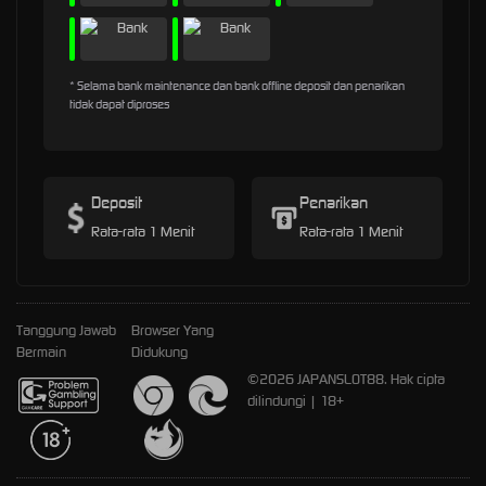
* Selama bank maintenance dan bank offline deposit dan penarikan
tidak dapat diproses
Deposit
Penarikan
Rata-rata 1 Menit
Rata-rata 1 Menit
Tanggung Jawab
Browser Yang
Bermain
Didukung
©2026 JAPANSLOT88. Hak cipta
dilindungi | 18+