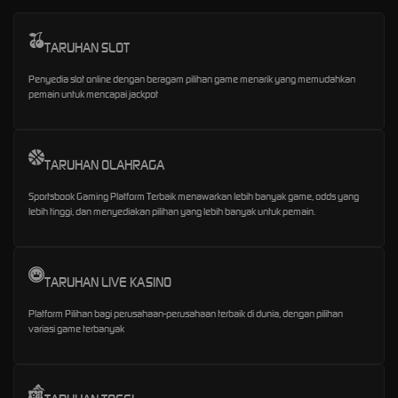
TARUHAN SLOT
Penyedia slot online dengan beragam pilihan game menarik yang memudahkan
pemain untuk mencapai jackpot
TARUHAN OLAHRAGA
Sportsbook Gaming Platform Terbaik menawarkan lebih banyak game, odds yang
lebih tinggi, dan menyediakan pilihan yang lebih banyak untuk pemain.
TARUHAN LIVE KASINO
Platform Pilihan bagi perusahaan-perusahaan terbaik di dunia, dengan pilihan
variasi game terbanyak