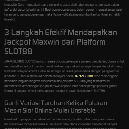
Nexus Koi Gate merupakan game slot online gacor dari Habanero yang termasuk dalam
daftar slot gacor terbaik hari ini. Buat bosku-bosku yang belum pernah merasakan sensasi
hujan uang yang sebenarnya, maka Nexus Koi Gate siap memberikan kenikmatan hakiki
tersebut.
3 Langkah Efektif Mendapatkan
Jackpot Maxwin dari Platform
SLOT88
JAPANSLOT88 SLOT88 sering merasa bingung akan para pemain yang terlalu obsesi untuk
mendapatkan jackpot maxwin dan alhasil menggunakan berbagai langkah-langkah yang
tidak ada satu pun efektif. Untuk itu sebagai situs slot gacor terbaik dengan pengalaman
lebih dari 10 tahun dalam menelaah dunia judi online,
JAPANSOT88
akan membagikan
beberapa langkah-langkah efektif resmi dari platform SLOT88 yang telah terbukti
memberikan kemenangan jackpot maxwin kepada lebih dari sepertiga populasi global.
Berikut 3 langkah efektif mendapatkan jackpot maxwin dari platform SLOT88:
Ganti Variasi Taruhan Ketika Putaran
Mesin Slot Online Mulai Unstable
Para bosku yang gemar dalam bermain slot online, cobalah untuk mengganti variasi
taruhan ketika mesin slot online mulai terasa tidak stabil. Variasi taruhan dapat menjadi
cheat code yang ampuh untuk membobol setiap mesin slot online yang bosku-bosku