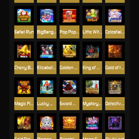
Safari Run
BigBang Spin
Pop Popcorns
Little Witch's Fortune
Celestial Goddess
Cherry Bell
Elizabeth Lab
Golden Panda
King of Pig
Gold of the King
Magic Fire
Lucky Waterfalls
Sword Master
Mystery Wind
Detective’s Dream