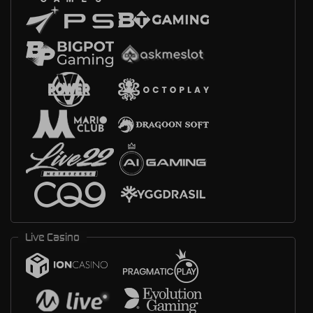
Live Casino