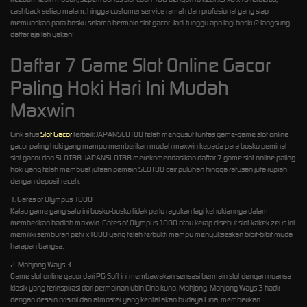
cashback setiap malam, hingga customer service ramah dan profesional yang siap
memuaskan para bosku selama bermain slot gacor. Jadi tunggu apa lagi bosku? langsung
daftar aja lah yakan!
Daftar 7 Game Slot Online Gacor
Paling Hoki Hari Ini Mudah
Maxwin
Link situs
Slot Gacor
terbaik JAPANSLOT88 telah mengusut tuntas game-game slot online
gacor paling hoki yang mampu memberikan mudah maxwin kepada para bosku peminat
slot gacor dan SLOT88. JAPANSLOT88 merekomendasikan daftar 7 game slot online paling
hoki yang telah membuat jutaan pemain SLOT88 cair puluhan hingga ratusan juta rupiah
dengan deposit receh:
1. Gates of Olympus 1000
Kalau game yang satu ini bosku-bosku tidak perlu ragukan lagi kehokiannya dalam
memberikan hadiah maxwin. Gates of Olympus 1000 atau kerap disebut slot kakek zeus ini
memiliki semburan petir x1000 yang telah terbukti mampu menyukseskan bibit-bibit muda
harapan bangsa.
2. Mahjong Ways 3
Game slot online gacor dari PG Soft ini membawakan sensasi bermain slot dengan nuansa
klasik yang terinspirasi dari permainan ubin Cina kuno, Mahjong. Mahjong Ways 3 hadir
dengan desain orisinil dan atmosfer yang kental akan budaya Cina, memberikan