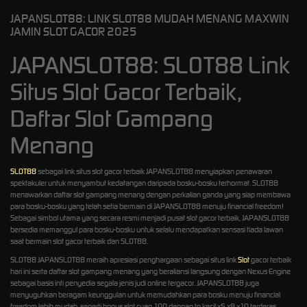
JAPANSLOT88: LINK SLOT88 MUDAH MENANG MAXWIN
JAMIN SLOT GACOR 2025
JAPANSLOT88: SLOT88 Link
Situs Slot Gacor Terbaik,
Daftar Slot Gampang
Menang
SLOT88
sebagai link situs slot gacor terbaik JAPANSLOT88 menyiapkan penawaran
spektakuler untuk menyambut kedatangan daripada bosku-bosku terhormat. SLOT88
menawarkan daftar slot gampang menang dengan perkalian ganda yang siap membawa
para bosku-bosku yang telah setia bermain di JAPANSLOT88 menuju financial freedom!
Sebagai simbol utama yang secara resmi menjadi pusat slot gacor terbaik, JAPANSLOT88
bersedia memanggul para bosku-bosku untuk selalu mendapatkan sensasi tiada lawan
saat bermain slot gacor terbaik dan SLOT88.
SLOT88 JAPANSLOT88 meraih apresiasi penghargaan sebagai situs link
Slot
gacor terbaik
hari ini serta daftar slot gampang menang yang beraliansi langsung dengan Nexus Engine
sebagai basis inti penyedia segala jenis judi online tergacor. JAPANSLOT88 juga
menyuguhkan beragam keunggulan untuk memudahkan para bosku menuju financial
freedom lebih mudah, seperti bonus slot cuan 100 dengan to kecil x5 x8 x10 terderas,