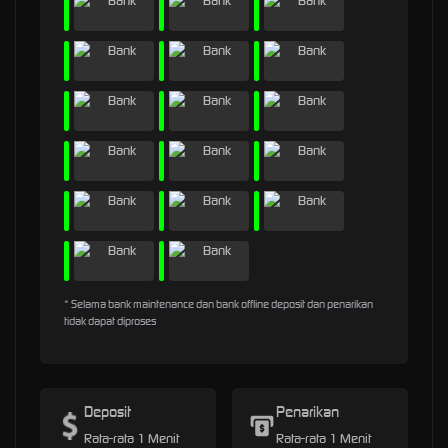
* Selama bank maintenance dan bank offline deposit dan penarikan
tidak dapat diproses
Deposit
Penarikan
Rata-rata 1 Menit
Rata-rata 1 Menit