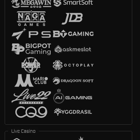
Live Casino