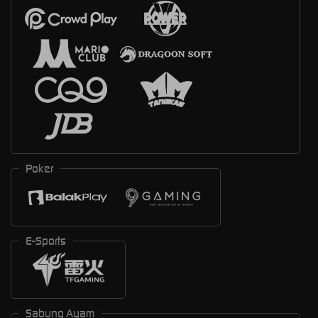
Poker
E-Sports
Sabung Ayam