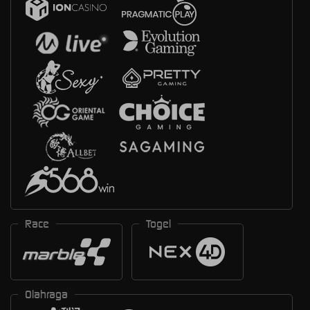
Race
Togel
Olahraga