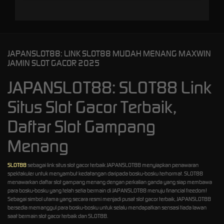
JAPANSLOT88: LINK SLOT88 MUDAH MENANG MAXWIN
JAMIN SLOT GACOR 2025
JAPANSLOT88: SLOT88 Link
Situs Slot Gacor Terbaik,
Daftar Slot Gampang
Menang
SLOT88
sebagai link situs slot gacor terbaik JAPANSLOT88 menyiapkan penawaran
spektakuler untuk menyambut kedatangan daripada bosku-bosku terhormat. SLOT88
menawarkan daftar slot gampang menang dengan perkalian ganda yang siap membawa
para bosku-bosku yang telah setia bermain di JAPANSLOT88 menuju financial freedom!
Sebagai simbol utama yang secara resmi menjadi pusat slot gacor terbaik, JAPANSLOT88
bersedia memanggul para bosku-bosku untuk selalu mendapatkan sensasi tiada lawan
saat bermain slot gacor terbaik dan SLOT88.