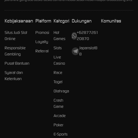
Kebijaksanaan
Platform
Kategori
Dukungan
Komunitas
Situs Judi Slot
Promosi
Hot
+62877261
Online
Games
20870
Loyalty
Responsible
Slots
Japanslot8
Referral
Gambling
8
Live
Pusat Bantuan
Casino
Syarat dan
Race
Ketentuan
Togel
Olahraga
Crash
Game
Arcade
Poker
E-Sports