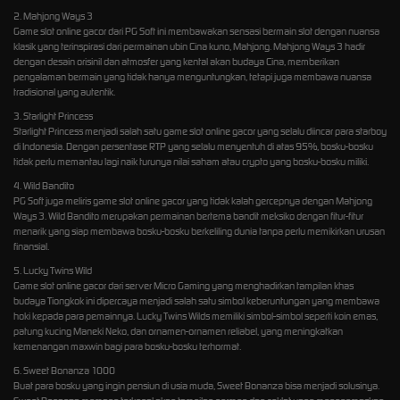
2. Mahjong Ways 3
Game slot online gacor dari PG Soft ini membawakan sensasi bermain slot dengan nuansa
klasik yang terinspirasi dari permainan ubin Cina kuno, Mahjong. Mahjong Ways 3 hadir
dengan desain orisinil dan atmosfer yang kental akan budaya Cina, memberikan
pengalaman bermain yang tidak hanya menguntungkan, tetapi juga membawa nuansa
tradisional yang autentik.
3. Starlight Princess
Starlight Princess menjadi salah satu game slot online gacor yang selalu diincar para starboy
di Indonesia. Dengan persentase RTP yang selalu menyentuh di atas 95%, bosku-bosku
tidak perlu memantau lagi naik turunya nilai saham atau crypto yang bosku-bosku miliki.
4. Wild Bandito
PG Soft juga meliris game slot online gacor yang tidak kalah gercepnya dengan Mahjong
Ways 3. Wild Bandito merupakan permainan bertema bandit meksiko dengan fitur-fitur
menarik yang siap membawa bosku-bosku berkeliling dunia tanpa perlu memikirkan urusan
finansial.
5. Lucky Twins Wild
Game slot online gacor dari server Micro Gaming yang menghadirkan tampilan khas
budaya Tiongkok ini dipercaya menjadi salah satu simbol keberuntungan yang membawa
hoki kepada para pemainnya. Lucky Twins Wilds memiliki simbol-simbol seperti koin emas,
patung kucing Maneki Neko, dan ornamen-ornamen reliabel, yang meningkatkan
kemenangan maxwin bagi para bosku-bosku terhormat.
6. Sweet Bonanza 1000
Buat para bosku yang ingin pensiun di usia muda, Sweet Bonanza bisa menjadi solusinya.