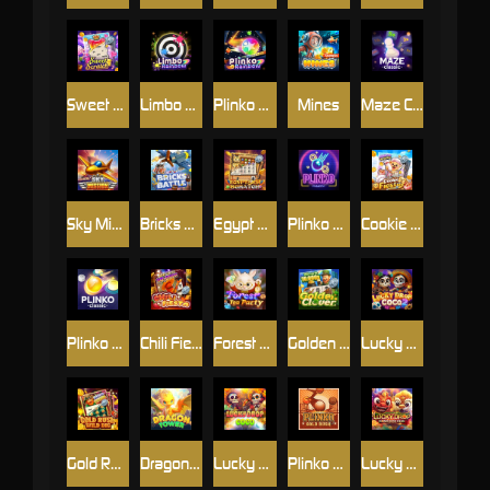
Sweet Scratch
Limbo Rainbow
Plinko Rainbow
Mines
Maze Classic
Sky Mission
Bricks Battle
Egypt Gem Scratch
Plinko Neon
Cookie Fiesta
Plinko Classic
Chili Fiesta
Forest Tea Party
Golden Clover
Lucky Drop: Coco 2
Gold Rush: Wild Dig
Dragon Tower
Lucky Drop-Coco
Plinko Gold Rush
Lucky Drop-GongXiFaChai