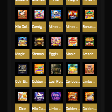
Hilo Gold Rush
Candy Mines
Mines Soccer
Mines Classic
Bonus Bingo
Magic Bingo
Steampunk
EggHunt Bingo
Maple Bingo
Arcade Bingo
Odin Bingo
Golden Bingo
Lost Ruins
Caribbean Bingo
Limbo Gold Rush
Dice
Hilo Classic
Limbo Neon
Golden Fortunes
Golden Horse Riches