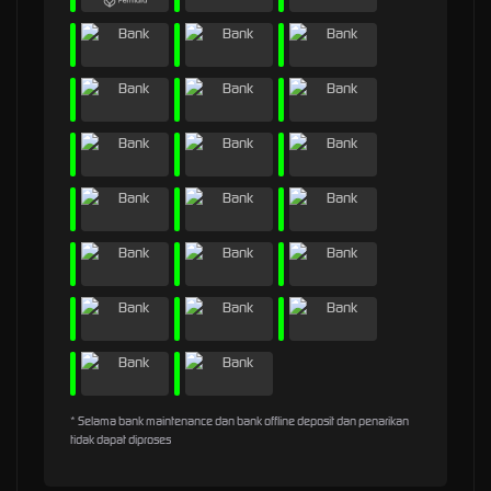
* Selama bank maintenance dan bank offline deposit dan penarikan
tidak dapat diproses