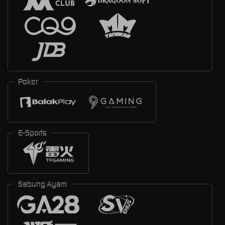
Poker
E-Sports
Sabung Ayam