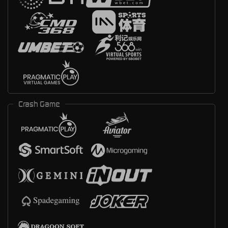
Crash Game