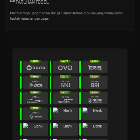
TARUHAN TOGEL
Platform togel yang menarik dari perusahan terbaik di dunia yang menawarkan
hadiah kemenangan besar