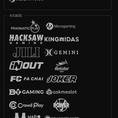
Arcade