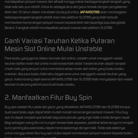
mendapatkan jackpot maxwin dan alhasil menggunakan berbagai langkah-langkah yang
tidak ada satu pun efektif. Untuk itu sebagai situs slot gacor terbaik dengan pengalaman
lebih dari 10 tahun dalam menelaah dunia judi online,
JAPANSOT88
akan membagikan
beberapa langkah-langkah efektif resmi dari platform SLOT88 yang telah terbukti
memberikan kemenangan jackpot maxwin kepada lebih dari sepertiga populasi global.
Berikut 3 langkah efektif mendapatkan jackpot maxwin dari platform SLOT88:
Ganti Variasi Taruhan Ketika Putaran
Mesin Slot Online Mulai Unstable
Para bosku yang gemar dalam bermain slot online, cobalah untuk mengganti variasi
taruhan ketika mesin slot online mulai terasa tidak stabil. Variasi taruhan dapat menjadi
cheat code yang ampuh untuk membobol setiap mesin slot online yang bosku-bosku
mainkan. Jika para bosku tidak tahu bagaimana untuk mengganti variasti taruhan yang
gacor, maka tenang saja! karena JAPANSLOT88 dan SLOT88 telah menyiapkan tips variasi
taruhan ini secara gratis khusus buat bosku-bosku.
2. Manfaatkan Fitur Buy Spin
Buy spin adalah fitur pada slot gacor yang dihadirkan JAPANSLOT88 dan SLOT88 khusus
buat para bosku agar dapat lebih mudah meraih kemenangan jackpot maxwin. Fitur buy
spin ini dapat menjadi opsi terbaik bagi para pemain yang ingin balik modal dengan cepat.
Bagi sebagian orang fitur ini mungkin terasa tidak sepadan, padahal sebenarnya ini menjadi
kunci penting jika para bosku dapat menerapkannya dengan baik. Tidak ada salahnya
untuk menggunakan fitur buy spin ini jika dapat memberikan jackpot maxwin kepada bosku-