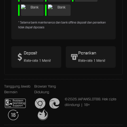
* Selama bank maintenance dan bank offline deposit dan penarikan
tidak dapat diproses
Deposit
Penarikan
Rata-rata 1 Menit
Rata-rata 1 Menit
Tanggung Jawab
Browser Yang
Bermain
Didukung
©2026 JAPANSLOT88. Hak cipta
dilindungi | 18+