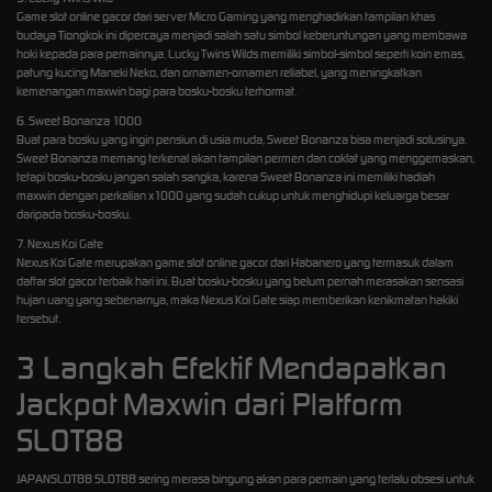
Game slot online gacor dari server Micro Gaming yang menghadirkan tampilan khas
budaya Tiongkok ini dipercaya menjadi salah satu simbol keberuntungan yang membawa
hoki kepada para pemainnya. Lucky Twins Wilds memiliki simbol-simbol seperti koin emas,
patung kucing Maneki Neko, dan ornamen-ornamen reliabel, yang meningkatkan
kemenangan maxwin bagi para bosku-bosku terhormat.
6. Sweet Bonanza 1000
Buat para bosku yang ingin pensiun di usia muda, Sweet Bonanza bisa menjadi solusinya.
Sweet Bonanza memang terkenal akan tampilan permen dan coklat yang menggemaskan,
tetapi bosku-bosku jangan salah sangka, karena Sweet Bonanza ini memiliki hadiah
maxwin dengan perkalian x1000 yang sudah cukup untuk menghidupi keluarga besar
daripada bosku-bosku.
7. Nexus Koi Gate
Nexus Koi Gate merupakan game slot online gacor dari Habanero yang termasuk dalam
daftar slot gacor terbaik hari ini. Buat bosku-bosku yang belum pernah merasakan sensasi
hujan uang yang sebenarnya, maka Nexus Koi Gate siap memberikan kenikmatan hakiki
tersebut.
3 Langkah Efektif Mendapatkan
Jackpot Maxwin dari Platform
SLOT88
JAPANSLOT88 SLOT88 sering merasa bingung akan para pemain yang terlalu obsesi untuk