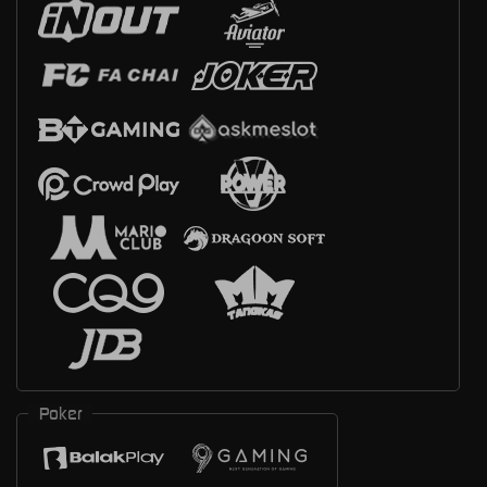
Poker