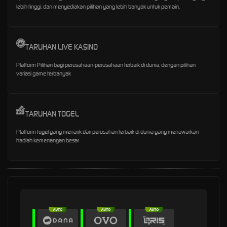
lebih tinggi, dan menyediakan pilihan yang lebih banyak untuk pemain.
TARUHAN LIVE KASINO
Platform Pilihan bagi perusahaan-perusahaan terbaik di dunia, dengan pilihan
variasi game terbanyak
TARUHAN TOGEL
Platform togel yang menarik dari perusahan terbaik di dunia yang menawarkan
hadiah kemenangan besar