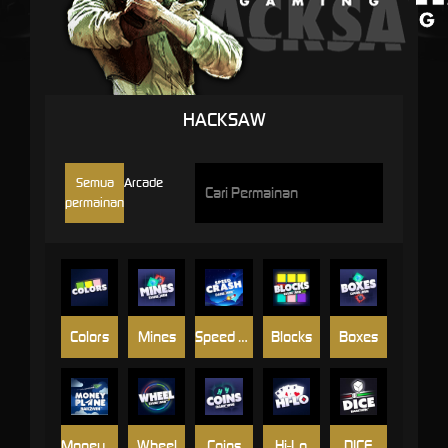
HACKSAW
Semua
Arcade
permainan
Colors
Mines
Speed Crash
Blocks
Boxes
Moneyplane
Wheel
Coins
Hi-Lo
DICE