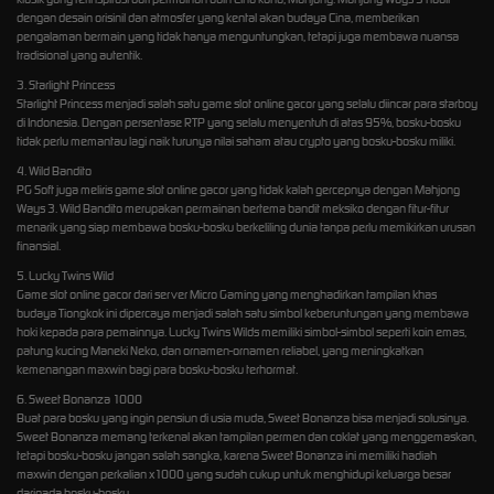
dengan desain orisinil dan atmosfer yang kental akan budaya Cina, memberikan
pengalaman bermain yang tidak hanya menguntungkan, tetapi juga membawa nuansa
tradisional yang autentik.
3. Starlight Princess
Starlight Princess menjadi salah satu game slot online gacor yang selalu diincar para starboy
di Indonesia. Dengan persentase RTP yang selalu menyentuh di atas 95%, bosku-bosku
tidak perlu memantau lagi naik turunya nilai saham atau crypto yang bosku-bosku miliki.
4. Wild Bandito
PG Soft juga meliris game slot online gacor yang tidak kalah gercepnya dengan Mahjong
Ways 3. Wild Bandito merupakan permainan bertema bandit meksiko dengan fitur-fitur
menarik yang siap membawa bosku-bosku berkeliling dunia tanpa perlu memikirkan urusan
finansial.
5. Lucky Twins Wild
Game slot online gacor dari server Micro Gaming yang menghadirkan tampilan khas
budaya Tiongkok ini dipercaya menjadi salah satu simbol keberuntungan yang membawa
hoki kepada para pemainnya. Lucky Twins Wilds memiliki simbol-simbol seperti koin emas,
patung kucing Maneki Neko, dan ornamen-ornamen reliabel, yang meningkatkan
kemenangan maxwin bagi para bosku-bosku terhormat.
6. Sweet Bonanza 1000
Buat para bosku yang ingin pensiun di usia muda, Sweet Bonanza bisa menjadi solusinya.
Sweet Bonanza memang terkenal akan tampilan permen dan coklat yang menggemaskan,
tetapi bosku-bosku jangan salah sangka, karena Sweet Bonanza ini memiliki hadiah
maxwin dengan perkalian x1000 yang sudah cukup untuk menghidupi keluarga besar
daripada bosku-bosku.