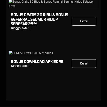
BONUS GRATIS 20 RIBU & BONUS
REFERRAL SEUMUR HIDUP
Detail
SEBESAR 25%
Tanggal akhir:
-
BONUS DOWNLOAD APK 50RB
Detail
Tanggal akhir:
-