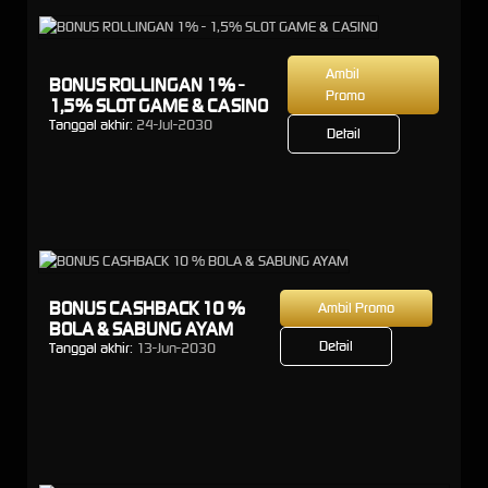
Ambil
BONUS ROLLINGAN 1% -
Promo
1,5% SLOT GAME & CASINO
Tanggal akhir:
24-Jul-2030
Detail
BONUS CASHBACK 10 %
Ambil Promo
BOLA & SABUNG AYAM
Detail
Tanggal akhir:
13-Jun-2030