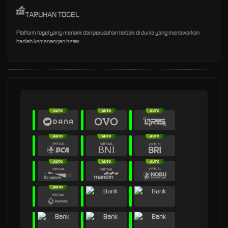
TARUHAN TOGEL
Platform togel yang menarik dari perusahan terbaik di dunia yang menawarkan
hadiah kemenangan besar