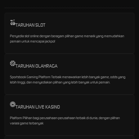
TARUHAN SLOT
Penyedia slot online dengan beragam pilihan game menarik yang memudahkan
pemain untuk mencapai jackpot
TARUHAN OLAHRAGA
Sportsbook Gaming Platform Terbaik menawarkan lebih banyak game, odds yang
lebih tinggi, dan menyediakan pilihan yang lebih banyak untuk pemain.
TARUHAN LIVE KASINO
Platform Pilihan bagi perusahaan-perusahaan terbaik di dunia, dengan pilihan
variasi game terbanyak