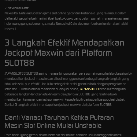
7. Nexus Koi Gate
Nexus Koi Gate merupakan game slot online gacor dari Habanero yang termasuk dalam
daftar slot gacor terbaik hari ini. Buat bosku-bosku yang belum pernah merasakan sensasi
hujan uang yang sebenarnya, maka Nexus Koi Gate siap memberikan kenikmatan hakiki
tersebut.
3 Langkah Efektif Mendapatkan
Jackpot Maxwin dari Platform
SLOT88
JAPANSLOT88 SLOT88 sering merasa bingung akan para pemain yang terlalu obsesi untuk
mendapatkan jackpot maxwin dan alhasil menggunakan berbagai langkah-langkah yang
tidak ada satu pun efektif. Untuk itu sebagai situs slot gacor terbaik dengan pengalaman
lebih dari 10 tahun dalam menelaah dunia judi online,
JAPANSOT88
akan membagikan
beberapa langkah-langkah efektif resmi dari platform SLOT88 yang telah terbukti
memberikan kemenangan jackpot maxwin kepada lebih dari sepertiga populasi global.
Berikut 3 langkah efektif mendapatkan jackpot maxwin dari platform SLOT88:
Ganti Variasi Taruhan Ketika Putaran
Mesin Slot Online Mulai Unstable
Para bosku yang gemar dalam bermain slot online, cobalah untuk mengganti variasi