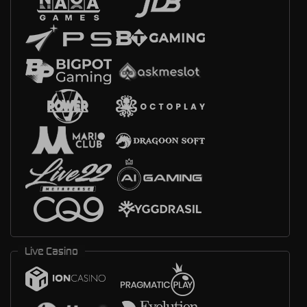
Live Casino