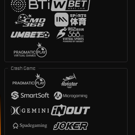
Crash Game