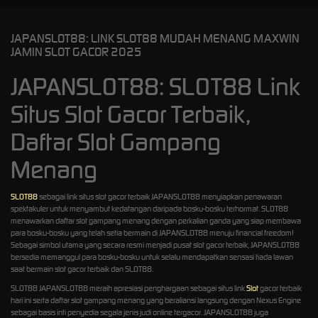
JAPANSLOT88: LINK SLOT88 MUDAH MENANG MAXWIN
JAMIN SLOT GACOR 2025
JAPANSLOT88: SLOT88 Link
Situs Slot Gacor Terbaik,
Daftar Slot Gampang
Menang
SLOT88
sebagai link situs slot gacor terbaik JAPANSLOT88 menyiapkan penawaran
spektakuler untuk menyambut kedatangan daripada bosku-bosku terhormat. SLOT88
menawarkan daftar slot gampang menang dengan perkalian ganda yang siap membawa
para bosku-bosku yang telah setia bermain di JAPANSLOT88 menuju financial freedom!
Sebagai simbol utama yang secara resmi menjadi pusat slot gacor terbaik, JAPANSLOT88
bersedia memanggul para bosku-bosku untuk selalu mendapatkan sensasi tiada lawan
saat bermain slot gacor terbaik dan SLOT88.
SLOT88 JAPANSLOT88 meraih apresiasi penghargaan sebagai situs link
Slot
gacor terbaik
hari ini serta daftar slot gampang menang yang beraliansi langsung dengan Nexus Engine
sebagai basis inti penyedia segala jenis judi online tergacor. JAPANSLOT88 juga