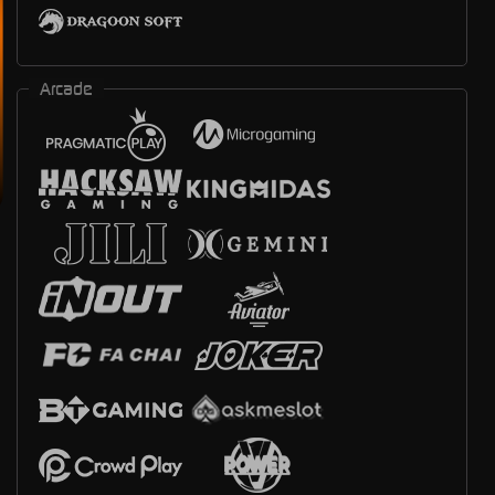
Arcade