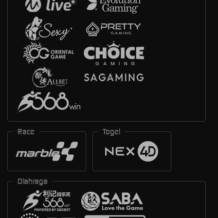
Race
Togel
Olahraga