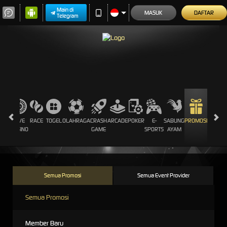
Main di
MASUK
DAFTAR
Telegram
LOTS
LIVE
RACE
TOGEL
OLAHRAGA
CRASH
ARCADE
POKER
E-
SABUNG
PROMOSI
CASINO
GAME
SPORTS
AYAM
Semua Promosi
Semua Event Provider
Semua Promosi
Member Baru